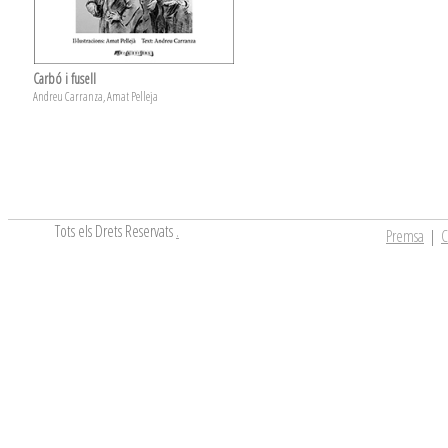
Carbó i fusell
Andreu Carranza, Amat Pelleja
Tots els Drets Reservats
.
Premsa
|
C