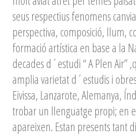
molt aviat atret per temes paisatg
seus respectius fenomens canvian
perspectiva, composició, llum, co
formació artística en base a la 
decades d´estudi “ A Plen Air” ,
amplia varietat d´estudis i obres,
Eivissa, Lanzarote, Alemanya, Ín
trobar un llenguatge propi; en e
apareixen. Estan presents tant d