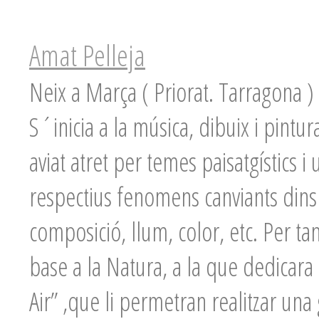
Amat Pelleja
Neix a Marça ( Priorat. Tarragona )
S´inicia a la música, dibuix i pint
aviat atret per temes paisatgístics i
respectius fenomens canviants dins 
composició, llum, color, etc. Per tan
base a la Natura, a la que dedicar
Air” ,que li permetran realitzar una