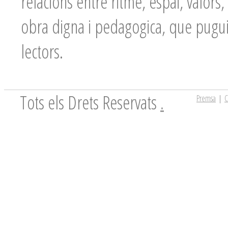
relacions entre ritme, espai, valors
obra digna i pedagogica, que pugui
lectors.
Tots els Drets Reservats
.
Premsa
|
C