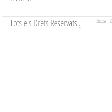
Tots els Drets Reservats
.
Premsa
|
C