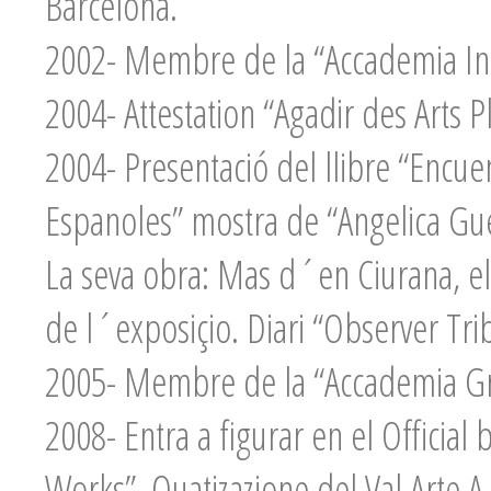
Barcelona.
2002- Membre de la “Accademia In
2004- Attestation “Agadir des Arts P
2004- Presentació del llibre “Encuen
Espanoles” mostra de “Angelica Gue
La seva obra: Mas d´en Ciurana, ele
de l´exposiçio. Diari “Observer Tr
2005- Membre de la “Accademia Gre
2008- Entra a figurar en el Official 
Works”. Quatizazione del Val Arte A