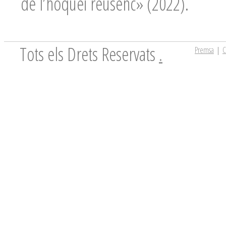
de l’hoquei reusenc» (2022).
Tots els Drets Reservats
.
Premsa
|
C