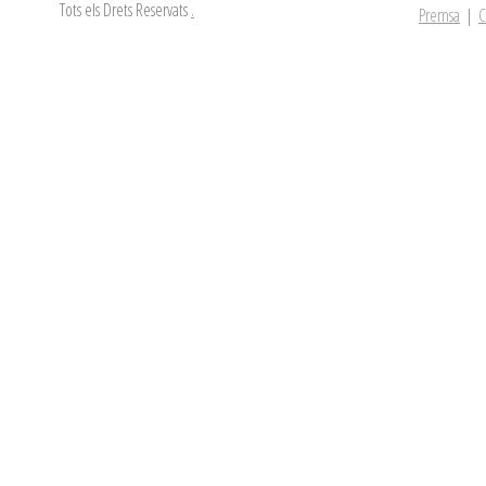
Tots els Drets Reservats
.
Premsa
|
C