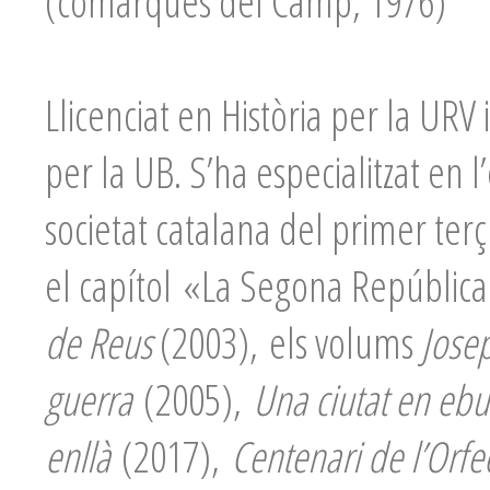
(comarques del Camp, 1976)
Llicenciat en Història per la UR
per la UB. S’ha especialitzat en l
societat catalana del primer terç 
el capítol «La Segona República 
de Reus
(2003), els volums
Josep
guerra
(2005),
Una ciutat en ebul
enllà
(2017),
Centenari de l’Orf