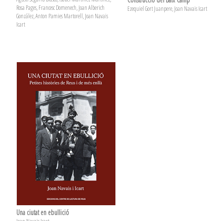
Rosa Pages, Francesc Domenech, Joan Alberich
Ezequiel Gort Juanpere, Joan Navais Icart
González, Anton Pamies Martorell, Joan Navais
Icart
Una ciutat en ebullició