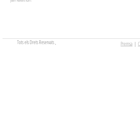
Joan Navais Icart
Tots els Drets Reservats
.
Premsa
|
C