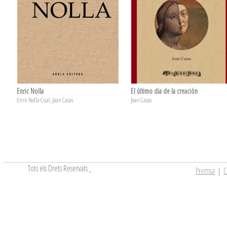
Enric Nolla
El último dia de la creación
Enric Nolla Cual, Joan Casas
Joan Casas
Tots els Drets Reservats
.
Premsa
|
C