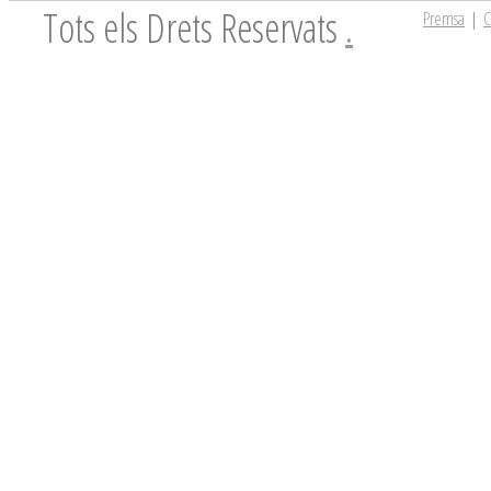
Tots els Drets Reservats
.
Premsa
|
C