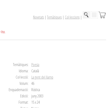
Novetats
|
Temàtiques
|
Col·leccions
|
r-ho.
Temàtiques:
Poesia
Idioma:
Català
Col·lecció:
La gent del llamp
Volum:
46
Enquadernació:
Rústica
Edició:
juny 2003
Format:
15 x 24