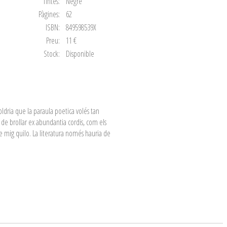
Tintes:
Negre
Pàgines:
62
ISBN:
849598539X
Preu:
11 €
Stock:
Disponible
oldria que la paraula poetica volés tan
n de brollar ex abundantia cordis, com els
e mig quilo. La literatura només hauria de