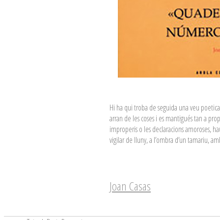
Hi ha qui troba de seguida una veu poetica p
arran de les coses i es mantigués tan a prop
improperis o les declaracions amoroses, ha
vigilar de lluny, a l’ombra d’un tamariu, amb
Joan Casas