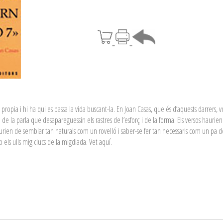
ropia i hi ha qui es passa la vida buscant-la. En Joan Casas, que és d’aquests darrers, v
 de la parla que desapareguessin els rastres de l’esforç i de la forma. Els versos haurie
urien de semblar tan naturals com un rovelló i saber-se fer tan necessaris com un pa d
 els ulls mig clucs de la migdiada. Vet aquí.