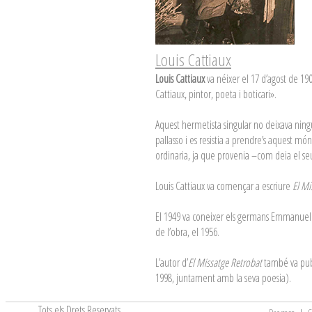
Louis Cattiaux
Louis Cattiaux
va néixer el 17 d’agost de 19
Cattiaux, pintor, poeta i boticari».
Aquest hermetista singular no deixava ning
pallasso i es resistia a prendre’s aquest m
ordinaria, ja que provenia –com deia el s
Louis Cattiaux va començar a escriure
El Mi
El 1949 va coneixer els germans Emmanuel i 
de l’obra, el 1956.
L’autor d’
El Missatge Retrobat
també va publ
1998, juntament amb la seva poesia).
Tots els Drets Reservats
.