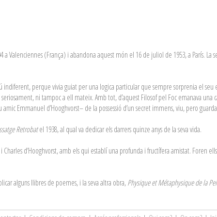
04 a Valenciennes (França) i abandona aquest món el 16 de juliol de 1953, a París. La s
ú indiferent, perque vivia guiat per una logica particular que sempre sorprenia el seu
ón seriosament, ni tampoc a ell mateix. Amb tot, d’aquest Filosof pel Foc emanava una c
eu amic Emmanuel d’Hooghvorst– de la possessió d’un secret immens, viu, pero guarda
ssatge Retrobat
el 1938, al qual va dedicar els darrers quinze anys de la seva vida.
Charles d’Hooghvorst, amb els qui establí una profunda i fructífera amistat. Foren ells 
icar alguns llibres de poemes, i la seva altra obra,
Physique et Métaphysique de la Pei