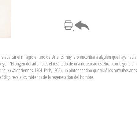
para abarcar el milagro entero del Arte. Es muy raro encontrar a alguien que haya habl
y vigor. "El origen del arte no es el resultado de una necesidad estética, como genera
tiaux (Valenciennes, 1904- París, 1953), un pintor parisino que vivió los convulsos anos
 código revela los misterios de la regeneración del hombre.