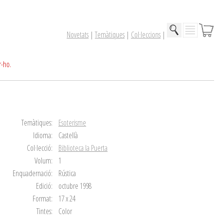
Novetats
|
Temàtiques
|
Col·leccions
|
r-ho.
Temàtiques:
Esoterisme
Idioma:
Castellà
Col·lecció:
Biblioteca la Puerta
Volum:
1
Enquadernació:
Rústica
Edició:
octubre 1998
Format:
17 x 24
Tintes:
Color