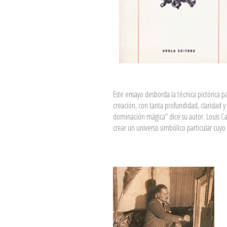
Este ensayo desborda la técnica pictórica 
creación, con tanta profundidad, claridad 
dominación mágica" dice su autor. Louis Cat
crear un universo simbólico particular cuyo