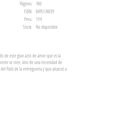
Pàgines:
180
ISBN:
8495134039
Preu:
19 €
Stock:
No disponible
ado de este gran acto de amor que es la
lmente se cree, sino de una necesidad de
 del París de la entreguerra y que alcanzó a