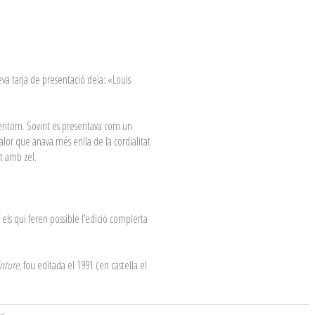
eva tarja de presentació deia: «Louis
 entorn. Sovint es presentava com un
alor que anava més enlla de la cordialitat
t amb zel.
els qui feren possible l’edició complerta
nture
, fou editada el 1991 (en castella el