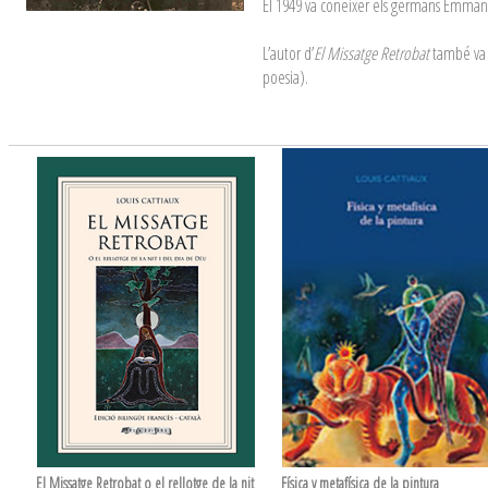
El 1949 va coneixer els germans Emmanuel
L’autor d’
El Missatge Retrobat
també va p
poesia).
El Missatge Retrobat o el rellotge de la nit
Física y metafísica de la pintura