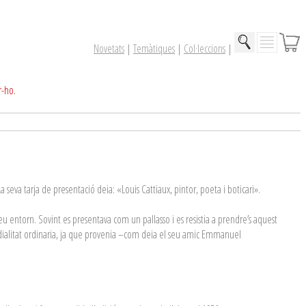
Novetats
|
Temàtiques
|
Col·leccions
|
r-ho.
 seva tarja de presentació deia: «Louis Cattiaux, pintor, poeta i boticari».
u entorn. Sovint es presentava com un pallasso i es resistia a prendre’s aquest
dialitat ordinaria, ja que provenia –com deia el seu amic Emmanuel