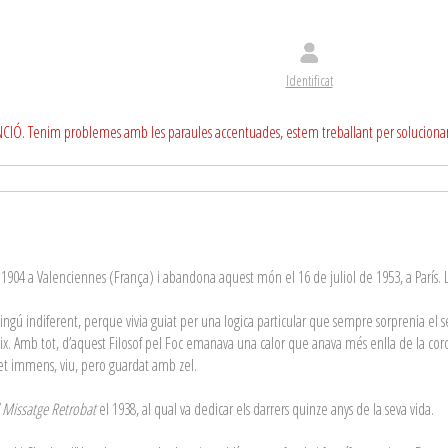
Identificat
CIÓ. Tenim problemes amb les paraules accentuades, estem treballant per soluciona
 1904 a Valenciennes (França) i abandona aquest món el 16 de juliol de 1953, a París. La
ngú indiferent, perque vivia guiat per una logica particular que sempre sorprenia el se
x. Amb tot, d’aquest Filosof pel Foc emanava una calor que anava més enlla de la cor
ret immens, viu, pero guardat amb zel.
l Missatge Retrobat
el 1938, al qual va dedicar els darrers quinze anys de la seva vida.