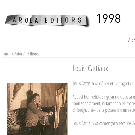
ATEN
Inici -> Autor / : 6 llibres
Louis Cattiaux
Louis Cattiaux
va néixer el 17 d’agost de
Aquest hermetista singular no deixava ni
món seriosament, ni tampoc a ell matei
d’Hooghvorst– de la possessió d’un sec
Louis Cattiaux va començar a escriure
E