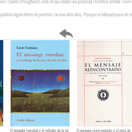
 i Charles d’Hooghvorst, amb els qui establí una profunda i fructífera amistat. Foren el
ublicar alguns llibres de poemes, i la seva altra obra,
Physique et Métaphysique de la
El missatge retrobat o el rellotge de la nit
El mensaje reencontrado o el reloj de 