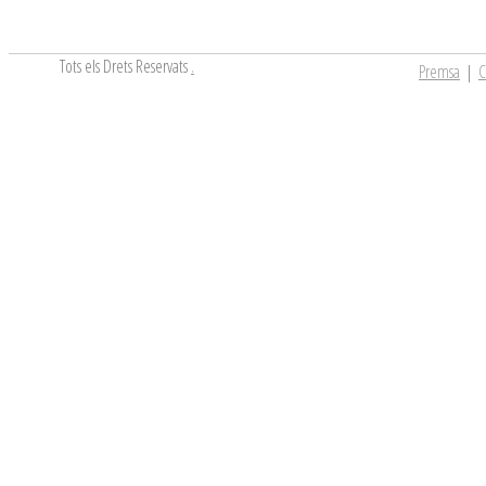
Tots els Drets Reservats
.
Premsa
|
C