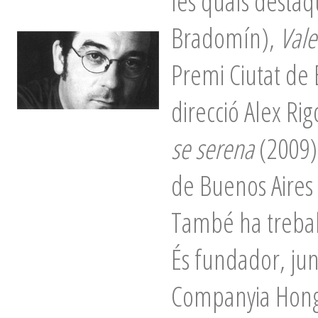
les quals desta
Bradomín),
Vale
Premi Ciutat de
direcció Alex Rig
se serena
(2009)
de Buenos Aires 
També ha treball
És fundador, jun
Companyia Hong