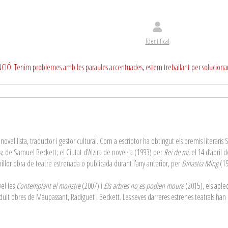
Identificat
CIÓ. Tenim problemes amb les paraules accentuades, estem treballant per soluciona
ovel·lista, traductor i gestor cultural. Com a escriptor ha obtingut els premis literari
a
, de Samuel Beckett; el Ciutat d’Alzira de novel·la (1993) per
Rei de mi
, el 14 d’abril
a millor obra de teatre estrenada o publicada durant l’any anterior, per
Dinastia Ming
(19
vel·les
Contemplant el monstre
(2007) i
Els arbres no es podien moure
(2015), els aplec
aduit obres de Maupassant, Radiguet i Beckett. Les seves darreres estrenes teatrals han