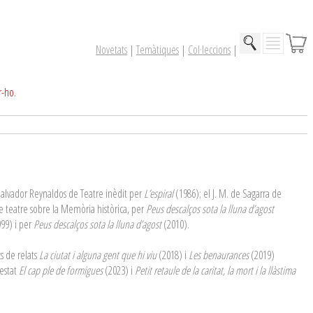
Novetats
|
Temàtiques
|
Col·leccions
|
r-ho.
s Salvador Reynaldos de Teatre inèdit per
L’espiral
(1986); el J. M. de Sagarra de
 de teatre sobre la Memòria històrica, per
Peus descalços sota la lluna d’agost
99) i per
Peus descalços sota la lluna d’agost
(2010).
s de relats
La ciutat i alguna gent que hi viu
(2018) i
Les benaurances
(2019)
 estat
El cap ple de formigues
(2023) i
Petit retaule de la caritat, la mort i la llàstima