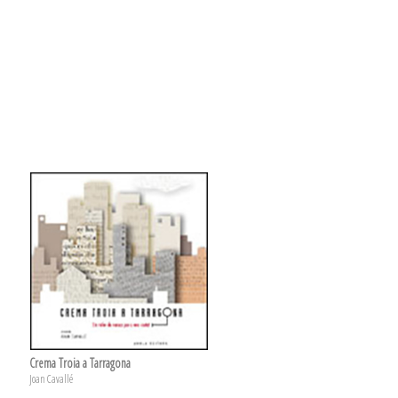
Crema Troia a Tarragona
Joan Cavallé