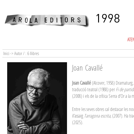
ATEN
Inici -> Autor / : 6 llibres
Joan Cavallé
Joan Cavallé
(Alcover, 1958) Dramaturg, n
traducció teatral (1988) per
Fi de partid
(2008) i els de la crítica Serra d’Or a l
Entre les seves obres cal destacar les no
il’assaig
Tarragona escrita
, (2007). Ha tr
(2025).