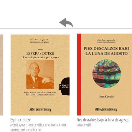
Espriu x dotze
Pies descalzos bajo la luna de agosto
Angels Aymar, Joan Cavallé, Carles Batlle, Albert
Joan Cavallé
Mestres, Beth Escudé Gallés