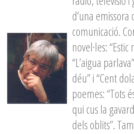
radio, televisió 
d’una emissora 
comunicació. Com
novel·les: “Estic
“L’aigua parlava
déu” i “Cent dola
poemes: “Tots és
qui cus la gavar
dels oblits”. Tam