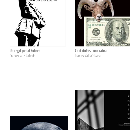
Un regal per al Führer
Cent dolars i una cabra
Francesc Valls-Calzada
Francesc Valls-Calzada