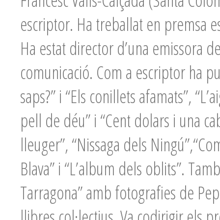
Francesc Valls-Calçada (Santa Colom
escriptor. Ha treballat en premsa es
Ha estat director d’una emissora d
comunicació. Com a escriptor ha pub
saps?” i “Els conillets afamats”, “L
pell de déu” i “Cent dolars i una ca
lleuger”, “Nissaga dels Ningú”,“Com
Blava” i “L’album dels oblits”. Tamb
Tarragona” amb fotografies de Pep
llibres col·lectius. Va codirigir els 