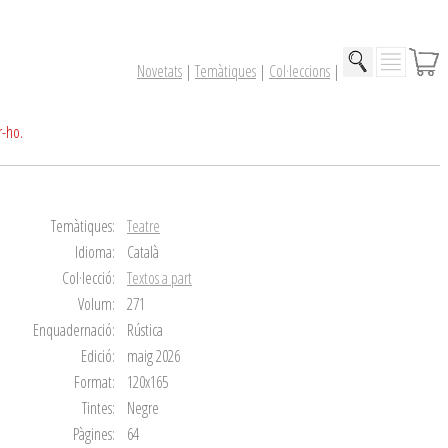
Novetats
|
Temàtiques
|
Col·leccions
|
r-ho.
Temàtiques:
Teatre
Idioma:
Català
Col·lecció:
Textos a part
Volum:
271
Enquadernació:
Rústica
Edició:
maig 2026
Format:
120x165
Tintes:
Negre
Pàgines:
64