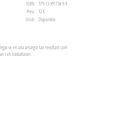
ISBN:
979-13-991734-9-9
Preu:
12 €
Stock:
Disponible
'ofegar-se en una amargor tan revoltant com
n i els trasbalsaran.