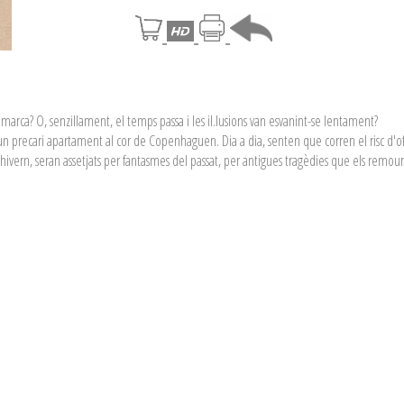
marca? O, senzillament, el temps passa i les il.lusions van esvanint-se lentament?
n un precari apartament al cor de Copenha­guen. Dia a dia, senten que corren el risc d
ivern, seran assetjats per fantas­mes del passat, per antigues tragèdies que els remoura