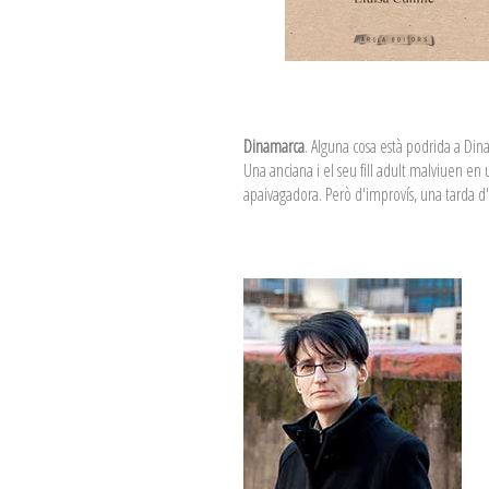
Dinamarca
. Alguna cosa està podrida a Dina
Una anciana i el seu fill adult malviuen e
apaivagadora. Però d'improvís, una tarda d'h