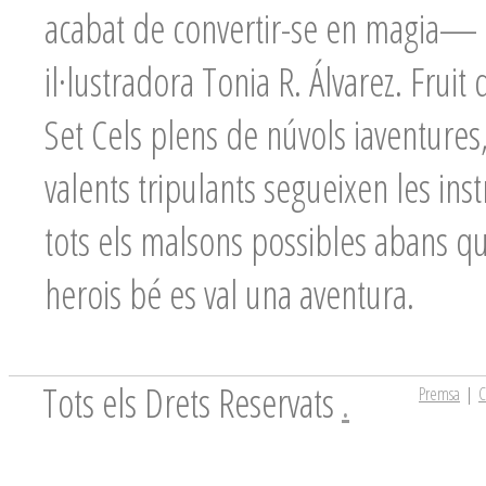
acabat de convertir-se en magia— s
il·lustradora Tonia R. Álvarez. Fruit
Set Cels plens de núvols iaventures, u
valents tripulants segueixen les inst
tots els malsons possibles abans que
herois bé es val una aventura.
Tots els Drets Reservats
.
Premsa
|
C