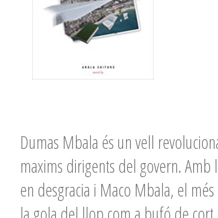
Dumas Mbala és un vell revolucionar
maxims dirigents del govern. Amb la
en desgracia i Maco Mbala, el més pe
la gola del llop com a bufó de cort