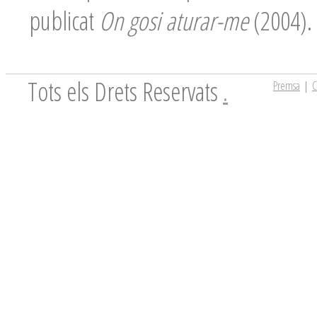
publicat
On gosi aturar-me
(2004).
Tots els Drets Reservats
.
Premsa
|
C