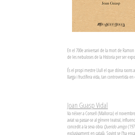
En el 700e aniversari de la mort de Ramon Ll
de les nebuloses de la Historia per ser expos
És el propi mestre Llull el que dóna raons a le
llarga i fructífera vida, tan controvertida en 
Joan Guasp Vidal
Va néixer a Consell (Mallorca) el novembre d
aviat va passar-se al gènere teatral, influe
concedit a la seva obra
Querido amigo
(197
exclusivament en català. Sovint se l’ha enca