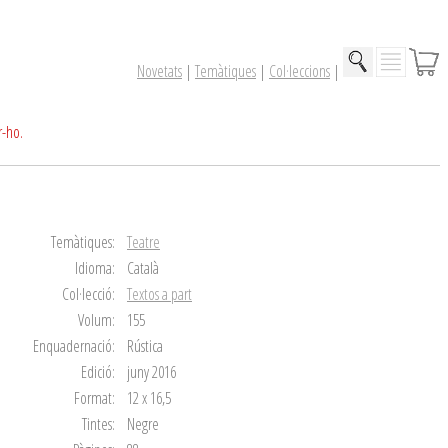
Novetats
|
Temàtiques
|
Col·leccions
|
r-ho.
Temàtiques:
Teatre
Idioma:
Català
Col·lecció:
Textos a part
Volum:
155
Enquadernació:
Rústica
Edició:
juny 2016
Format:
12 x 16,5
Tintes:
Negre