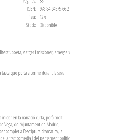
Pàgines:
88
ISBN:
978-84-94575-66-2
Preu:
12 €
Stock:
Disponible
literat, poeta, viatger i missioner, emergeix
de la tasca que porta a terme durant la seva
 iniciar en la narració curta, però molt
pe de Vega, de l’Ajuntament de Madrid,
er complet a l’escriptura dramàtica, ja
ca de la tragicomèdia i del pensament polític