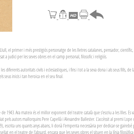
ull, el primer i més prestigiós personatge de les lletres catalanes, pensador, científic, 
at a judici per les seves obres en el camp personal, filosofic i religiós.
s diferents autoritats civils i eclesiastiques, i fins i tot a la seva dona i als seus fills, 
els seus inicis i tan heroica en el seu final.
e 1943. Ara mateix és el millor exponent del teatre català que s’escriu a les Illes. Es va
nciat pels autors mallorquins Pere Capellà i Alexandre Ballester. L’accèssit al premi Lo
9), escrita uns quants anys abans, li donà l’empenta necessària per dedicar-se gairebé p
sellat en el teatre de l’absurd, encara que les seves obres el situen en la línia filosòfi