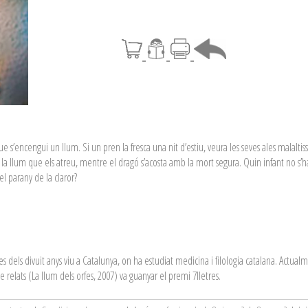
 que s’encengui un llum. Si un pren la fresca una nit d’estiu, veura les seves ales malalt
la llum que els atreu, mentre el dragó s’acosta amb la mort segura. Quin infant no s’
 parany de la claror?
es dels divuit anys viu a Catalunya, on ha estudiat medicina i filologia catalana. Actu
e relats (La llum dels orfes, 2007) va guanyar el premi 7lletres.