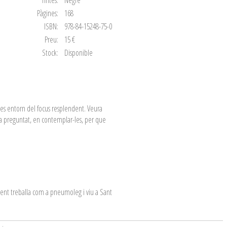
Tintes:
Negre
Pàgines:
168
ISBN:
978-84-15248-75-0
Preu:
15 €
Stock:
Disponible
isses entorn del focus resplendent. Veura
ha preguntat, en contemplar-les, per que
alment treballa com a pneumoleg i viu a Sant