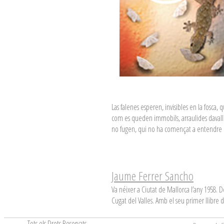
Las falenes esperen, invisibles en la fosca,
com es queden immobils, arraulides davall 
no fugen, qui no ha començat a entendre el
Jaume Ferrer Sancho
Va néixer a Ciutat de Mallorca l’any 1958. D
Cugat del Valles. Amb el seu primer llibre d
Tots els Drets Reservats
.