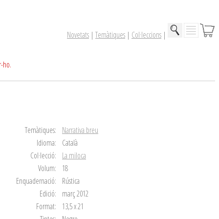
Novetats
|
Temàtiques
|
Col·leccions
|
r-ho.
Temàtiques:
Narrativa breu
Idioma:
Català
Col·lecció:
La miloca
Volum:
18
Enquadernació:
Rústica
Edició:
març 2012
Format:
13,5 x 21