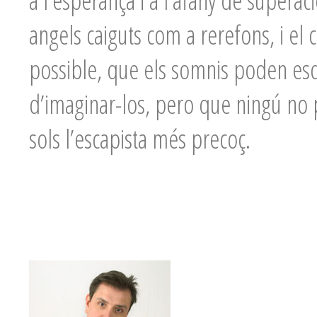
a l’esperança i a l’afany de supera
angels caiguts com a rerefons, i el
possible, que els somnis poden esde
d’imaginar-los, pero que ningú no 
sols l’escapista més precoç.