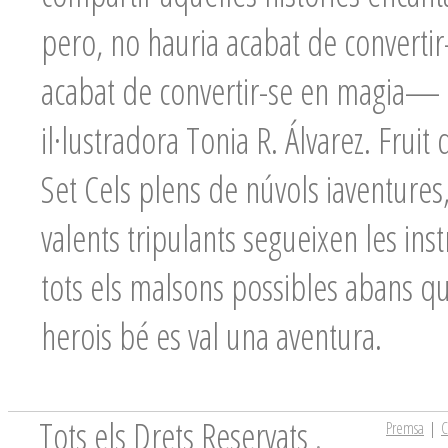
pero, no hauria acabat de convertir-
acabat de convertir-se en magia— s
il·lustradora Tonia R. Álvarez. Fruit
Set Cels plens de núvols iaventures, u
valents tripulants segueixen les inst
tots els malsons possibles abans que
herois bé es val una aventura.
Tots els Drets Reservats
.
Premsa
|
C