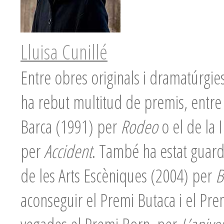
Lluisa Cunillé
Entre obres originals i dramatúrgie
ha rebut multitud de premis, entre
Barca (1991) per
Rodeo
o el de la I
per
Accident
. També ha estat guar
de les Arts Escèniques (2004) per
B
aconseguir el Premi Butaca i el Pre