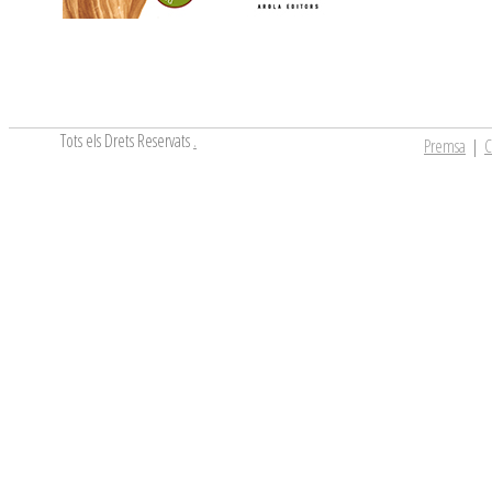
Tots els Drets Reservats
.
Premsa
|
C