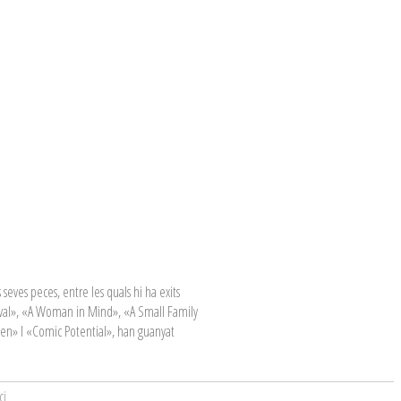
seves peces, entre les quals hi ha exits
val», «A Woman in Mind», «A Small Family
en» I «Comic Potential», han guanyat
ci