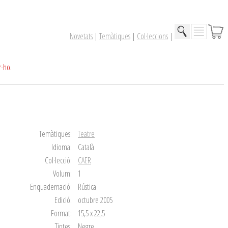
Novetats
|
Temàtiques
|
Col·leccions
|
r-ho.
Temàtiques:
Teatre
Idioma:
Català
Col·lecció:
CAER
Volum:
1
Enquadernació:
Rústica
Edició:
octubre 2005
Format:
15,5 x 22,5
Tintes:
Negre