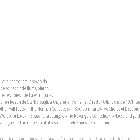
at al teatre tota la seva vida,
 de so, tecnic de llums, pintor,
totes les obres que ha escrit (unes
phen Joseph de Scarborough, a Anglaterra, d’on ell és Director Artístic des de 1971. Les 
ther Half Loves», «The Norman Conquests», «Bedroom Farce», «A Chorus of Disappro
We Do for Love», «Season’s Greetings», «The Revengers Comedies», «House and gard
lengües i s’han representat als escenaris i televisions de tot el món.
ontactar
|
Condicions de compra
|
Accés professionals
|
Qui som?
|
On som?
|
Ini