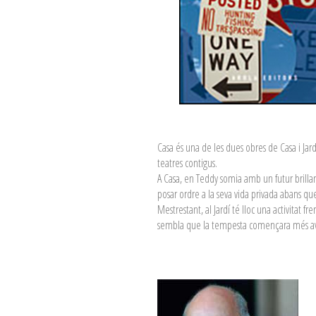
Casa és una de les dues obres de Casa i Ja
teatres contigus.
A Casa, en Teddy somia amb un futur brillan
posar ordre a la seva vida privada abans que 
Mestrestant, al Jardí té lloc una activitat
sembla que la tempesta començara més av