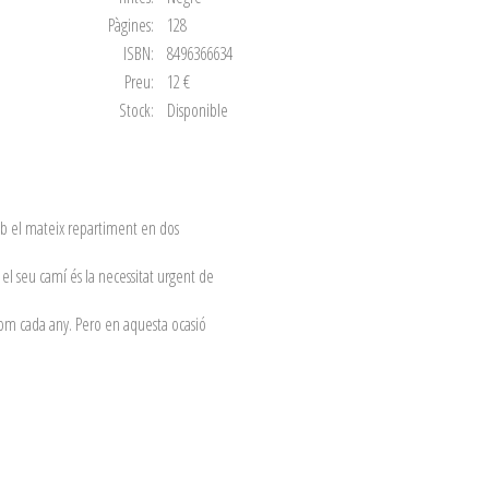
Pàgines:
128
ISBN:
8496366634
Preu:
12 €
Stock:
Disponible
amb el mateix repartiment en dos
el seu camí és la necessitat urgent de
 com cada any. Pero en aquesta ocasió