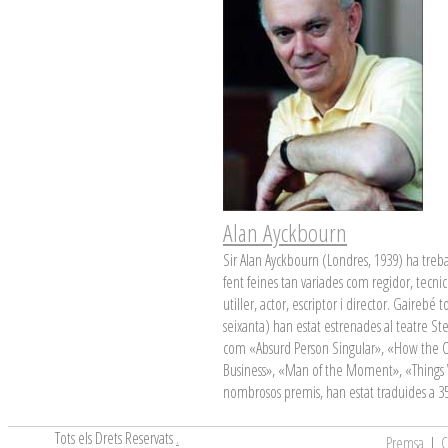
Alan Ayckbourn
Sir Alan Ayckbourn (Londres, 1939) ha treball
fent feines tan variades com regidor, tecnic
utiller, actor, escriptor i director. Gairebé 
seixanta) han estat estrenades al teatre Ste
com «Absurd Person Singular», «How the O
Business», «Man of the Moment», «Things 
nombrosos premis, han estat traduides a 35 l
Tots els Drets Reservats
.
Premsa
|
C