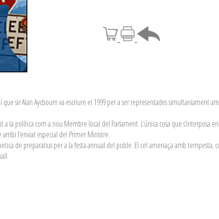
rdí que sir Alan Aycbourn va escriure el 1999 per a ser representades simultaniament 
t a la política com a nou Membre local del Parlament. L’única cosa que s’interposa en 
arribi l’enviat especial del Primer Ministre.
 frenetica de preparatius per a la festa annual del poble. El cel amenaça amb tempesta,
all.