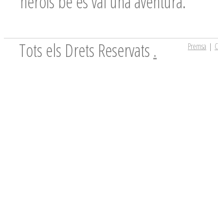
herois bé es val una aventura.
Tots els Drets Reservats
.
Premsa
|
C