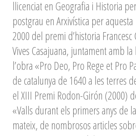
llicenciat en Geografia i Historia per
postgrau en Arxivística per aquesta 
2000 del premi d’historia Francesc 
Vives Casajuana, juntament amb la 
l’obra «Pro Deo, Pro Rege et Pro Pa
de catalunya de 1640 a les terres 
el XIII Premi Rodon-Girón (2000) de
«Valls durant els primers anys de l
mateix, de nombrosos articles sobre