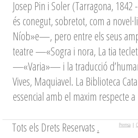
Josep Pin i Soler (Tarragona, 1842 
és conegut, sobretot, com a novel·l
Níob»e—, pero entre els seus ampl
teatre —«Sogra i nora, La tia tecle
—«Varia»— i la traducció d’human
Vives, Maquiavel. La Biblioteca Cata
essencial amb el maxim respecte a l’
Tots els Drets Reservats
.
Premsa
|
C