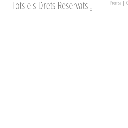
Tots els Drets Reservats
.
Premsa
|
C