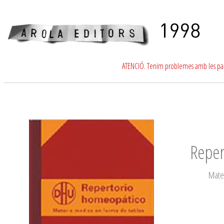
ATENCIÓ. Tenim problemes amb les para
Reper
Mate