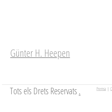
Günter H. Heepen
Tots els Drets Reservats
.
Premsa
|
C