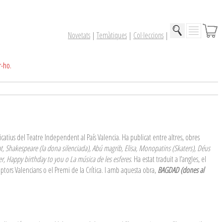
Novetats
|
Temàtiques
|
Col·leccions
|
r-ho.
icatius del Teatre Independent al País Valencia. Ha publicat entre altres, obres
utat, Shakespeare (la dona silenciada), Abú magrib, Elisa, Monopatins (Skaters), Déus
er, Happy birthday to you o La música de les esferes
. Ha estat traduit a l’angles, el
riptors Valencians o el Premi de la Crítica. I amb aquesta obra,
BAGDAD (dones al