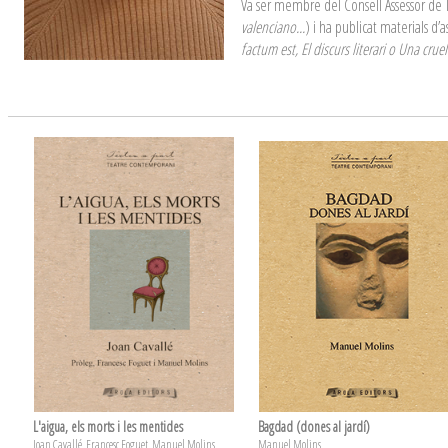
Va ser membre del Consell Assessor de T
valenciano...
) i ha publicat materials 
factum est, El discurs literari o Una cruel 
L'aigua, els morts i les mentides
Bagdad (dones al jardí)
Joan Cavallé, Francesc Foguet, Manuel Molins
Manuel Molins