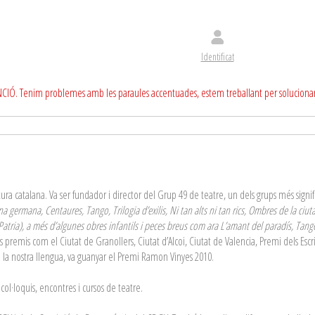
Identificat
CIÓ. Tenim problemes amb les paraules accentuades, estem treballant per soluciona
tura catalana. Va ser fundador i director del Grup 49 de teatre, un dels grups més signif
na germana, Centaures, Tango, Trilogia d’exilis, Ni tan alts ni tan rics, Ombres de la ci
 Patria), a més d’algunes obres infantils i peces breus com ara L’amant del paradís, Tang
s premis com el Ciutat de Granollers, Ciutat d’Alcoi, Ciutat de Valencia, Premi dels Esc
de la nostra llengua, va guanyar el Premi Ramon Vinyes 2010.
ol·loquis, encontres i cursos de teatre.