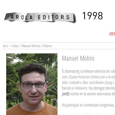
ATEN
Inici -> Autor / Manuel Molins: 4 llibres
Manuel Molins
És dramaturg i professor valencia de cul
com
Quatre histories d’amor per a la rei
dies i treballs o Blut und Boden (Sang i
francés o l’eslovenc. Ha obtingut diverso
jardí)
, escrita en la variant valenciana 
Ha participat en nombrosos congressos, c