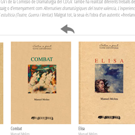
GV i de la Comissió de Dramatúrgia del CDGV. També ha realitzat diferents treballs de
d’assaig o d’ensenyament com
Alternatives dramatúrgiques del teatre valencia, L’experienci
estulticia (Teatre, Guerra i Veritat)
. Malgrat tot, la seua és l’obra d’un autentic «freelan
Combat
Elisa
Manuel Molins
Manuel Molins