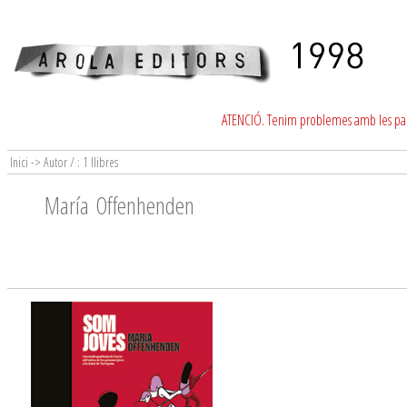
ATENCIÓ. Tenim problemes amb les para
Inici -> Autor / : 1 llibres
María Offenhenden