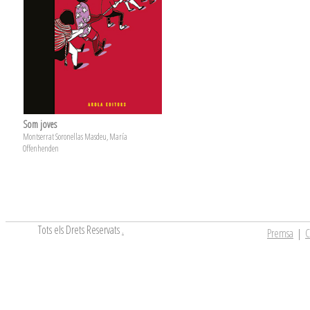
Som joves
Montserrat Soronellas Masdeu, María
Offenhenden
Tots els Drets Reservats
.
Premsa
|
C