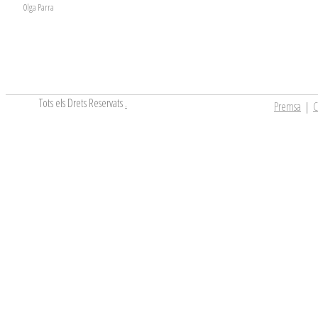
Olga Parra
Tots els Drets Reservats
.
Premsa
|
C