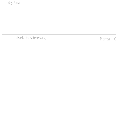
Olga Parra
Tots els Drets Reservats
.
Premsa
|
C