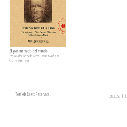
El gran mercado del mundo
Pedro Calderón de la Barca , Joana Masó, Ana
Suárez Miramón
Tots els Drets Reservats
.
Premsa
|
C