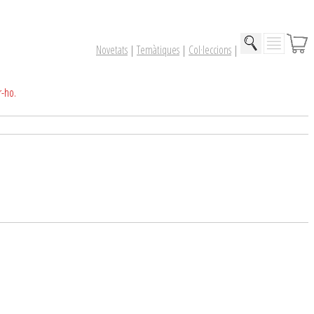
Novetats
|
Temàtiques
|
Col·leccions
|
r-ho.