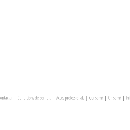
ontactar
|
Condicions de compra
|
Accés professionals
|
Qui som?
|
On som?
|
Ini