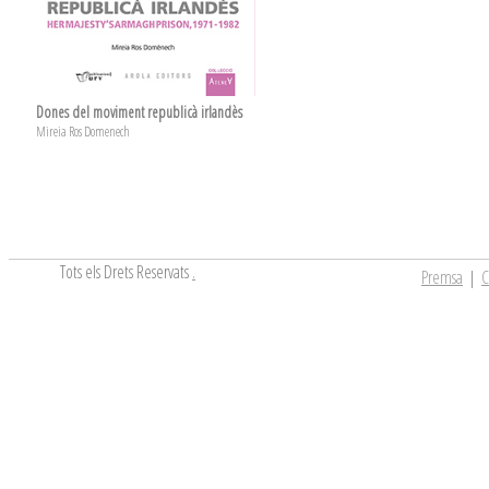
Dones del moviment republicà irlandès
Mireia Ros Domenech
Tots els Drets Reservats
.
Premsa
|
C