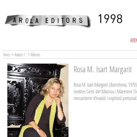
ATEN
Inici -> Autor / : 1 llibres
Rosa M. Isart Margarit
Rosa M. Isart Margarit (Barcelona, 1970)
revistes Gent del Masnou i Maresme Oci. 
mecanisme d’evasió i explosió personal