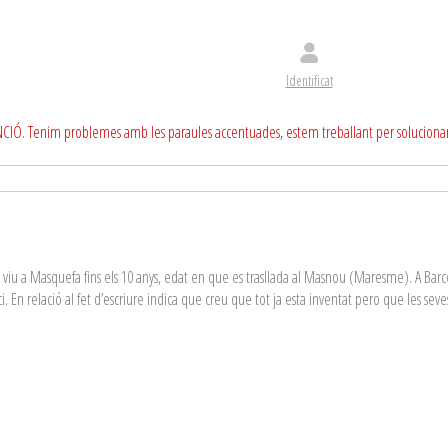
Identificat
CIÓ. Tenim problemes amb les paraules accentuades, estem treballant per soluciona
 viu a Masquefa fins els 10 anys, edat en que es trasllada al Masnou (Maresme). A Barcel
En relació al fet d’escriure indica que creu que tot ja esta inventat pero que les seves
.