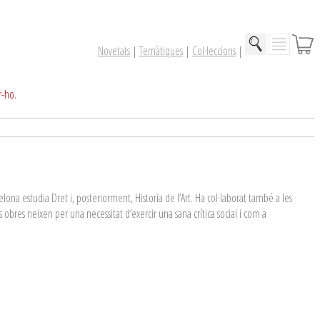
Novetats
|
Temàtiques
|
Col·leccions
|
r-ho.
ona estudia Dret i, posteriorment, Historia de l’Art. Ha col·laborat també a les
 obres neixen per una necessitat d’exercir una sana crítica social i com a