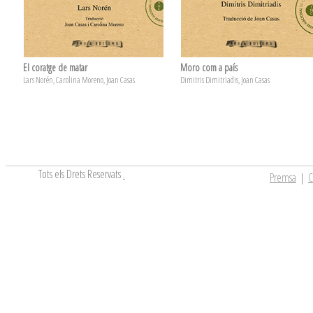
El coratge de matar
Moro com a país
Lars Norén, Carolina Moreno, Joan Casas
Dimitris Dimitriadis, Joan Casas
Tots els Drets Reservats
.
Premsa
|
C