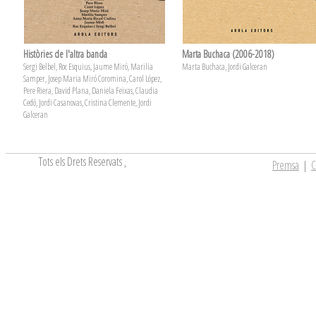
Històries de l'altra banda
Marta Buchaca (2006-2018)
Sergi Belbel, Roc Esquius, Jaume Miró, Marilia
Marta Buchaca, Jordi Galceran
Samper, Josep Maria Miró Coromina, Carol López,
Pere Riera, David Plana, Daniela Feixas, Claudia
Cedó, Jordi Casanovas, Cristina Clemente, Jordi
Galceran
Tots els Drets Reservats
.
Premsa
|
C