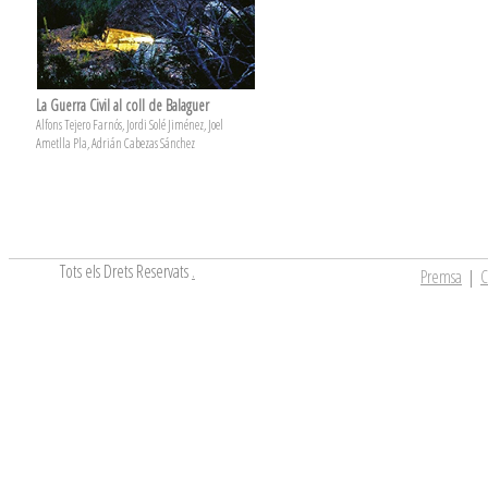
La Guerra Civil al coll de Balaguer
Alfons Tejero Farnós, Jordi Solé Jiménez, Joel
Ametlla Pla, Adrián Cabezas Sánchez
Tots els Drets Reservats
.
Premsa
|
C