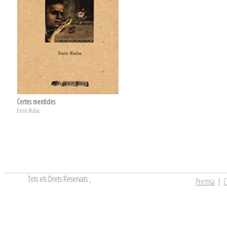
Certes mentides
Enric Rufas
Tots els Drets Reservats
.
Premsa
|
C