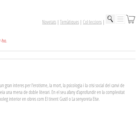
Novetats
|
Temàtiques
|
Col·leccions
|
r-ho.
gran interes per l’erotisme, la mort, la psicologia i la crisi social del canvi de
eia una mena de doble literari. En el seu afany d’aprofundir en la complexitat
oleg interior en obres com El tinent Gustl o La senyoreta Else.