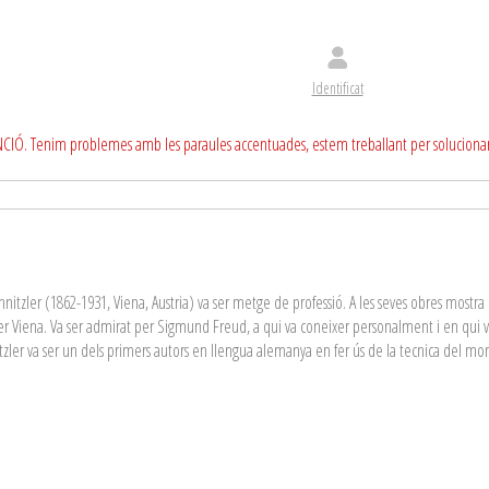
Identificat
CIÓ. Tenim problemes amb les paraules accentuades, estem treballant per soluciona
nitzler (1862-1931, Viena, Austria) va ser metge de professió. A les seves obres mostra un 
er Viena. Va ser admirat per Sigmund Freud, a qui va coneixer personalment i en qui v
tzler va ser un dels primers autors en llengua alemanya en fer ús de la tecnica del mon