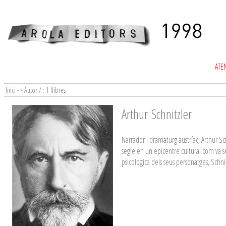
ATEN
Inici -> Autor / : 1 llibres
Arthur Schnitzler
Narrador i dramaturg austríac, Arthur Sch
segle en un epicentre cultural com va s
psicologica dels seus personatges, Schni