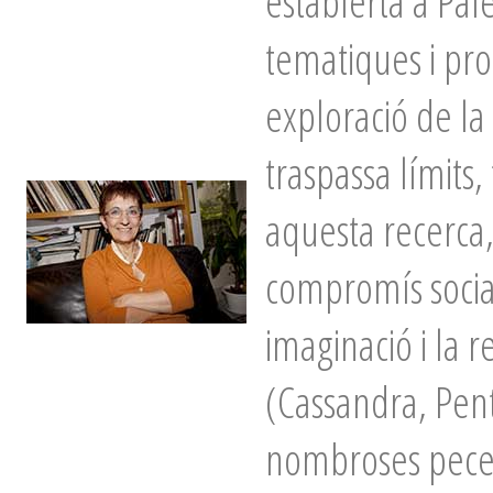
establerta a Pal
tematiques i pr
exploració de l
traspassa límits,
aquesta recerca,
compromís socia
imaginació i la 
(Cassandra, Pent
nombroses peces 