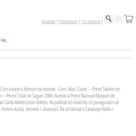
Novetats
|
Temàtiques
|
Col·leccions
|
r-ho.
a. Com a autor o director ha estrenat:
Caïm i Abel
,
Caixes
—Premi Talúries de
a
—Premi Ciutat de Sagunt 2008 i Accèssit al Premi Nacional Marqués de
Carlos Martel,entre d’altres. Ha publicat les novel·les
Els perseguidors de
,
Primers Auxilis
,
Vermella
i
Desterrats
. Ha col·laborat a Catalunya Ràdio i