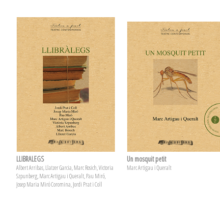
LLIBRALEGS
Un mosquit petit
Albert Arribas, Llatzer Garcia, Marc Rosich, Victoria
Marc Artigau i Queralt
Szpunberg, Marc Artigau i Queralt, Pau Miró,
Josep Maria Miró Coromina, Jordi Prat i Coll