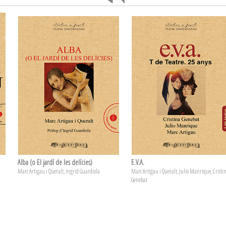
Alba (o El jardí de les delícies)
E.V.A.
Marc Artigau i Queralt, Ingrid Guardiola
Marc Artigau i Queralt, Julio Manrique, Cristi
Genebat