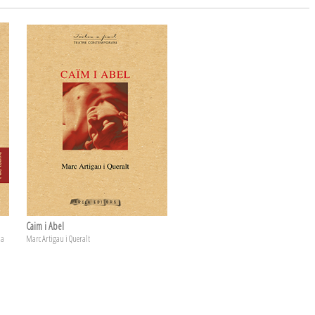
Caim i Abel
na
Marc Artigau i Queralt