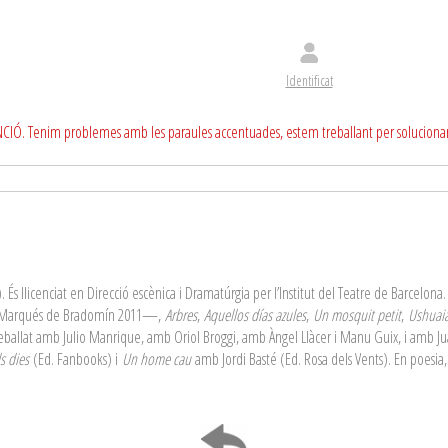
Identificat
CIÓ. Tenim problemes amb les paraules accentuades, estem treballant per soluciona
 És llicenciat en Direcció escènica i Dramatúrgia per l’Institut del Teatre de Barcelon
nal Marqués de Bradomín 2011—,
Arbres
,
Aquellos días azules
,
Un mosquit petit
,
Ushuai
allat amb Julio Manrique, amb Oriol Broggi, amb Àngel Llàcer i Manu Guix, i amb Juan 
s dies
(Ed. Fanbooks) i
Un home cau
amb Jordi Basté (Ed. Rosa dels Vents). En poesia