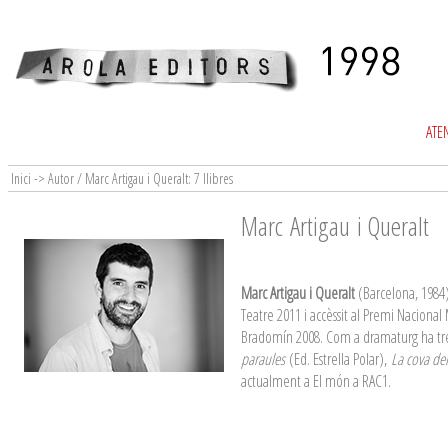
ATEN
Inici -> Autor / Marc Artigau i Queralt: 7 llibres
Marc Artigau i Queralt
Marc Artigau i Queralt
(Barcelona, 1984).
Teatre 2011 i accèssit al Premi Nacio
Bradomín 2008. Com a dramaturg ha treb
paraules
(Ed. Estrella Polar),
La cova del
actualment a El món a RAC1.