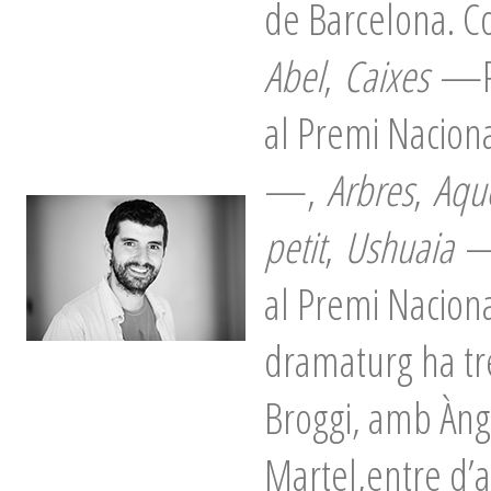
de Barcelona. Co
Abel
,
Caixes
—Pr
al Premi Nacio
—,
Arbres
,
Aque
petit
,
Ushuaia
—
al Premi Nacio
dramaturg ha tr
Broggi, amb Ànge
Martel,entre d’a