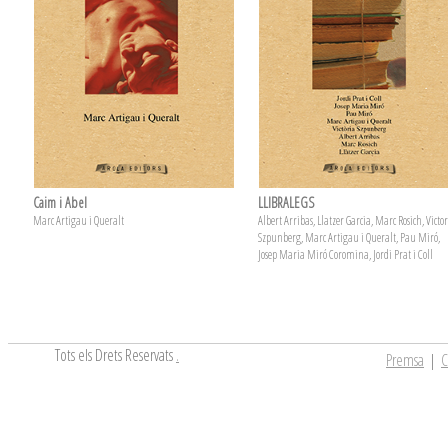
Caim i Abel
LLIBRALEGS
Marc Artigau i Queralt
Albert Arribas, Llatzer Garcia, Marc Rosich, Victo
Szpunberg, Marc Artigau i Queralt, Pau Miró,
Josep Maria Miró Coromina, Jordi Prat i Coll
Tots els Drets Reservats
.
Premsa
|
C