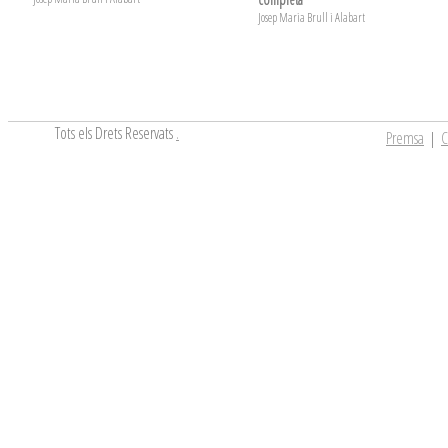
Josep Maria Brull i Alabart
Tots els Drets Reservats
.
Premsa
|
C