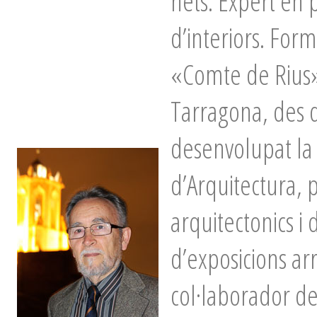
nets. Expert en p
d’interiors. Form
«Comte de Rius»,
Tarragona, des d
desenvolupat la
d’Arquitectura, 
arquitectonics i 
d’exposicions arr
col·laborador d