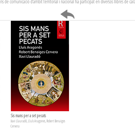
s de comunicació d’ambit territorial i nacional ha participat en diversos llibres de carac
Sis mans per a set pecats
Xavi Llauradó, Lluís Aragones, Robert Benaiges
Cervera