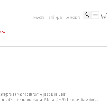
Novetats
|
Temàtiques
|
Col·leccions
|
r-ho.
arragona. I a Madrid defensant el país des del Senat.
, Centre d’Estudis Riudomencs Arnau Palomar (CERAP), la Cooperativa Agrícola de