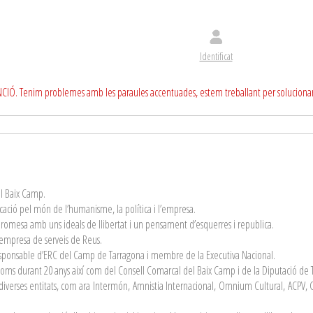
Identificat
CIÓ. Tenim problemes amb les paraules accentuades, estem treballant per soluciona
el Baix Camp.
cació pel món de l’humanisme, la política i l’empresa.
romesa amb uns ideals de llibertat i un pensament d’esquerres i republica.
 empresa de serveis de Reus.
responsable d’ERC del Camp de Tarragona i membre de la Executiva Nacional.
ms durant 20 anys així com del Consell Comarcal del Baix Camp i de la Diputació de T
 de diverses entitats, com ara Intermón, Amnistia Internacional, Omnium Cultural, ACPV