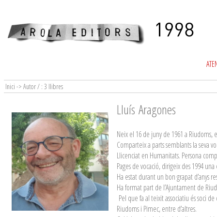
ATEN
Inici -> Autor / : 3 llibres
Lluís Aragones
Neix el 16 de juny de 1961 a Riudoms, 
Comparteix a parts semblants la seva vo
Llicenciat en Humanitats. Persona comp
Pages de vocació, dirigeix des 1994 una
Ha estat durant un bon grapat d’anys 
Ha format part de l’Ajuntament de Riudo
Pel que fa al teixit associatiu és soci
Riudoms i Pimec, entre d’altres.