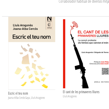
Col·laborador habitual de diversos mitjan
El cant de les primaveres lliures
Escric el teu nom
Lluís Aragones
Joana-Alba Cercós Gaya, Lluís Aragones