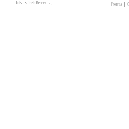
Tots els Drets Reservats
.
Premsa
|
C