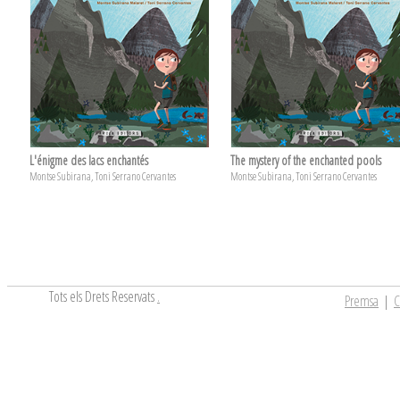
L'énigme des lacs enchantés
The mystery of the enchanted pools
Montse Subirana, Toni Serrano Cervantes
Montse Subirana, Toni Serrano Cervantes
Tots els Drets Reservats
.
Premsa
|
C