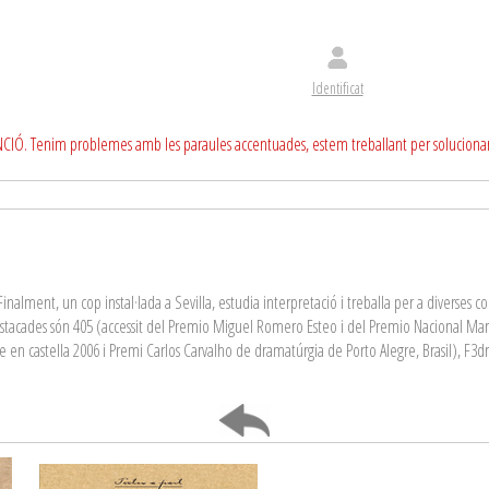
Identificat
CIÓ. Tenim problemes amb les paraules accentuades, estem treballant per soluciona
nalment, un cop instal·lada a Sevilla, estudia interpretació i treballa per a diverses co
s destacades són 405 (accessit del Premio Miguel Romero Esteo i del Premio Nacional 
n castella 2006 i Premi Carlos Carvalho de dramatúrgia de Porto Alegre, Brasil), F3dra