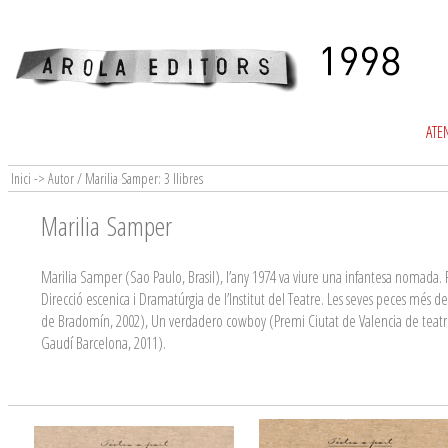
ATEN
Inici -> Autor / Marilia Samper: 3 llibres
Marilia Samper
Marilia Samper (Sao Paulo, Brasil), l’any 1974 va viure una infantesa nomada. Fi
Direcció escenica i Dramatúrgia de l’Institut del Teatre. Les seves peces mé
de Bradomín, 2002), Un verdadero cowboy (Premi Ciutat de Valencia de teatre e
Gaudí Barcelona, 2011).