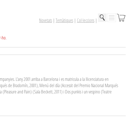
Novetats
|
Temàtiques
|
Col·leccions
|
r-ho.
mpanyies. L’any 2001 arriba a Barcelona i es matricula a la llicenciatura en
Marqués de Bradomín, 2001), Menú del día (Accessit del Premio Nacional Marqués
 (Pleasure and Pain) (Sala Beckett, 2011) i Dos punkis i un vespino (Teatre