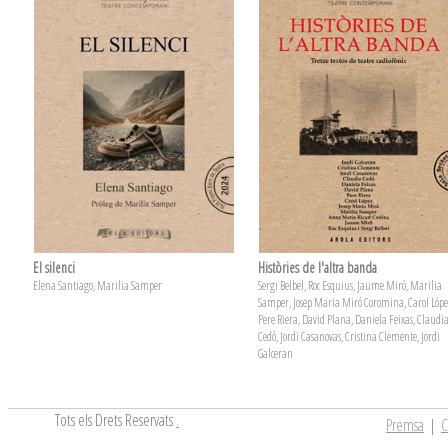
El silenci
Històries de l'altra banda
Elena Santiago, Marilia Samper
Sergi Belbel, Roc Esquius, Jaume Miró, Marilia
Samper, Josep Maria Miró Coromina, Carol Lópe
Pere Riera, David Plana, Daniela Feixas, Claudi
Cedó, Jordi Casanovas, Cristina Clemente, Jordi
Galceran
Tots els Drets Reservats
.
Premsa
|
C