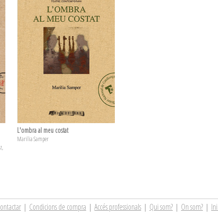
L'ombra al meu costat
Marilia Samper
z,
a
ontactar
|
Condicions de compra
|
Accés professionals
|
Qui som?
|
On som?
|
Ini