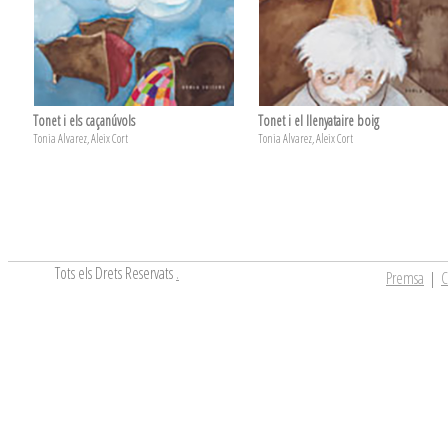
Tonet i els caçanúvols
Tonet i el llenyataire boig
Tonia Alvarez, Aleix Cort
Tonia Alvarez, Aleix Cort
Tots els Drets Reservats
.
Premsa
|
C