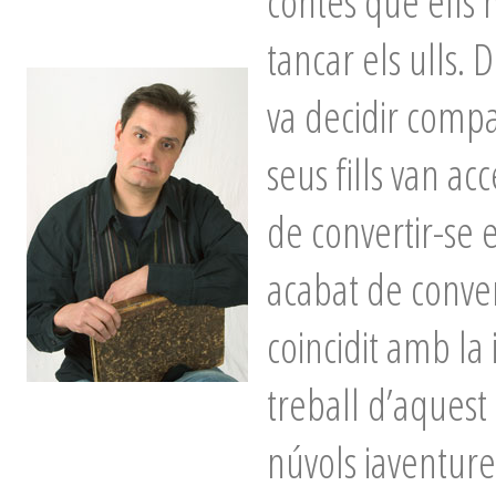
contes que ells 
tancar els ulls. 
va decidir compa
seus fills van ac
de convertir-se 
acabat de conve
coincidit amb la 
treball d’aquest
núvols iaventures,